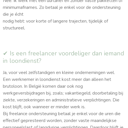
Nee. Ik werk met een uurtarief en zonder vaste pakketten of
minimumafnames. Zo betaal je enkel voor de ondersteuning
die je écht
nodig hebt: voor korte of langere trajecten, tijdelijk of
structureel.
✔ Is een freelancer voordeliger dan iemand
in loondienst?
Ja, voor veel zelfstandigen en kleine ondernemingen wel.
Een werknemer in loondienst kost meer dan alleen het
brutoloon. In België komen daar ook nog
werkgeversbijdragen bij, zoals; vakantiegeld, doorbetaling bij
ziekte, verzekeringen en administratieve verplichtingen. Die
kost blijft, ook wanneer er minder werk is.
Bij freelance ondersteuning betaal je enkel voor de uren die
effectief gepresteerd worden, zonder vaste maandelijkse
personeelslast of langdurige verplichtingen. Daardoor blijft je