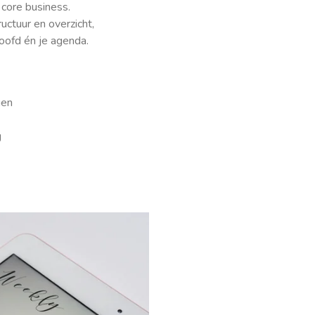
 core business.
uctuur en overzicht,
hoofd én je agenda.
gen
g