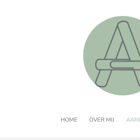
Ga
direct
naar
de
hoofdinhoud
HOME
OVER MIJ
AAN