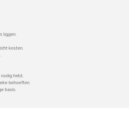
s liggen.
icht kosten.
.
 nodig hebt,
ieke behoeften.
ge basis.