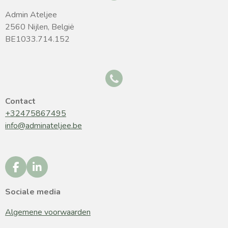
Admin Ateljee
2560 Nijlen, België
BE1033.714.152
Contact
+32475867495
info@adminateljee.be
F
L
a
i
c
n
Sociale media
e
k
b
e
Algemene voorwaarden
o
d