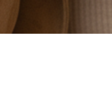
Over mij
Hey, ik ben Tamara!
Getrouwd, mama van twee leuke kinderen en iemand die
graag dingen eigen maakt.